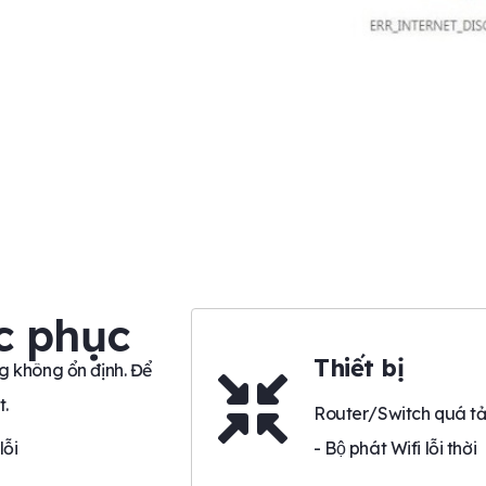
c phục
Thiết bị
g không ổn định. Để
t.
Router/Switch quá tải -
lỗi
- Bộ phát Wifi lỗi thời