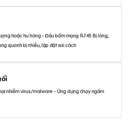
ng hoặc hư hỏng - Đầu bấm mạng RJ45 Bị lỏng,
ung quanh bị nhiễu, lặp đặt sai cách
ối
hoại nhiễm virus/malware - Ứng dụng chạy ngầm