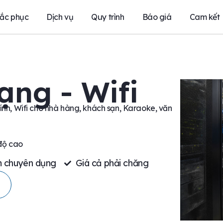
ắc phục
Dịch vụ
Quy trình
Báo giá
Cam kết
ạng - Wifi
nh, Wifi cho nhà hàng, khách sạn, Karaoke, văn
 độ cao
ểm chuyên dụng
Giá cả phải chăng