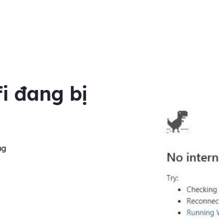
i đang bị
ng