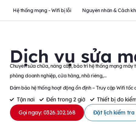
Hệ thống mạng - Wifi bị lỗi
Nguyên nhân & Cách kh
Dịch vụ sửa m
Chuyên sửa chữa, nâng cấp, bảo trì hệ thống mạng máy tí
phòng doanh nghiệp, cửa hàng, nhà riêng,…
Đảm bảo hệ thống hoạt động ổn định – Truy cập Wifi tốc
Tận nơi
Đến trong 2 giờ
Thiết bị đo ki
Gọi ngay: 0326.102.168
Đặt lịch kiểm tra