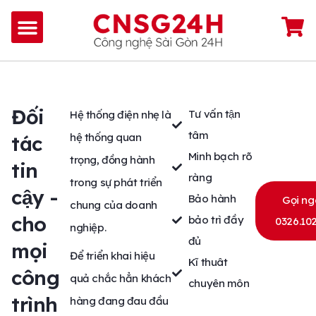
Đối
Tư vấn tận
Hệ thống điện nhẹ là
tâm
hệ thống quan
tác
Minh bạch rõ
trọng, đồng hành
tin
ràng
trong sự phát triển
cậy -
Bảo hành
Gọi ng
chung của doanh
cho
bảo trì đầy
0326.102
nghiệp.
đủ
mọi
Để triển khai hiệu
Kĩ thuât
công
quả chắc hẳn khách
chuyên môn
trình
hàng đang đau đầu