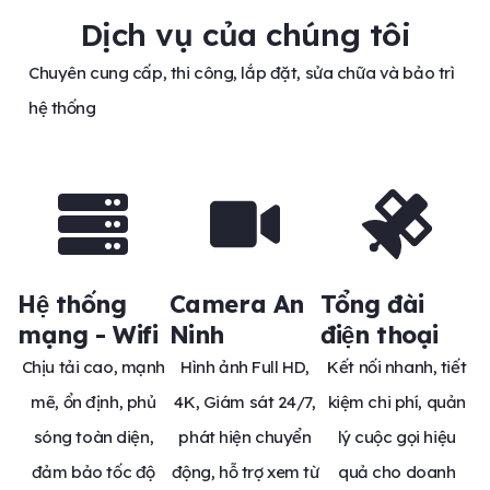
Dịch vụ của chúng tôi
Chuyên cung cấp, thi công, lắp đặt, sửa chữa và bảo trì
hệ thống
Hệ thống
Camera An
Tổng đài
mạng - Wifi
Ninh
điện thoại
Chịu tải cao, mạnh
Hình ảnh Full HD,
Kết nối nhanh, tiết
mẽ, ổn định, phủ
4K, Giám sát 24/7,
kiệm chi phí, quản
sóng toàn diện,
phát hiện chuyển
lý cuộc gọi hiệu
đảm bảo tốc độ
động, hỗ trợ xem từ
quả cho doanh