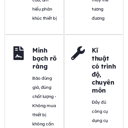
hiểu phân
tương
khúc thiết bị
đương
Minh
Kĩ
bạch rõ
thuật
ràng
có trình
độ,
Báo đúng
chuyên
giá, đúng
môn
chất lượng -
Đầy đủ
Không mua
công cụ
thiết bị
dụng cụ
không cần