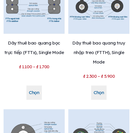
Dây thuê bao quang bọc
Dây thuê bao quang truy
trực tiếp (FTTx), Single Mode
nhập treo (FTTH), Single
Mode
₫
1.100
–
₫
1.700
₫
2.300
–
₫
5.900
Chọn
Chọn