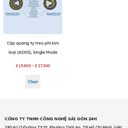
Cáp quang tự treo phi kim
loại (ADSS), Single Mode
₫
13.400
–
₫
27.300
Chọn
CÔNG TY TNHH CÔNG NGHỆ SÀI GÒN 24H
280/61/3 Đường TX25, Phường Thới An, TP Hồ Chí Minh, Việt