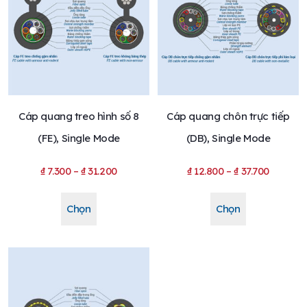
Cáp quang treo hình số 8
Cáp quang chôn trực tiếp
(FE), Single Mode
(DB), Single Mode
₫
7.300
–
₫
31.200
₫
12.800
–
₫
37.700
Chọn
Chọn