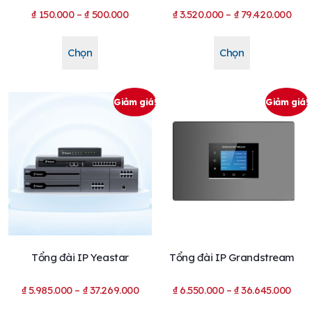
₫
150.000
–
₫
500.000
₫
3.520.000
–
₫
79.420.000
Chọn
Chọn
Giảm giá!
Giảm giá!
Tổng đài IP Yeastar
Tổng đài IP Grandstream
₫
5.985.000
–
₫
37.269.000
₫
6.550.000
–
₫
36.645.000