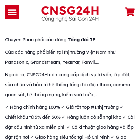
Chuyên Phân phối các dòng
Tổng đài IP
Của các hãng phổ biến tại thị trường Việt Nam như
Panasonic, Grandstream, Yeastar, Fanvil,…
Ngoài ra, CNSG24H còn cung cấp dịch vụ tư vấn, lắp đặt,
sửa chữa và bảo trì hệ thống tổng đài điện thoại, camera
quan sát, hệ thống mạng, kiểm soát cửa,…
✓ Hàng chính hãng 100% ✓ Giá tốt top #1 thị trường ✓
Chiết khấu từ 5% đến 30% ✓ Hàng luôn có sẵn tại kho ✓ Cài
đặt cấu hình từ xa miễn phí ✓ Có kĩ thuật giao hàng và lắp
đặt tận nơi ✓ Giao hàng siêu tốc tại Hồ Chí Minh ✓ Giao