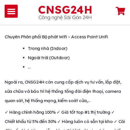
Chuyên Phân phối Bộ phát Wifi – Access Point Unifi
Trong nhà (Indoor)
Ngoài trời (Outdoor)
…
Ngoài ra, CNSG24H còn cung cấp dịch vụ tư vấn, lắp đặt,
sửa chữa và bảo trì hệ thống tổng đài điện thoại, camera
quan sát, hệ thống mạng, kiểm soát cửa,…
✓ Hàng chính hãng 100% ✓ Giá tốt top #1 thị trường ✓
Chiết khấu từ 5% đến 30% ✓ Hàng luôn có sẵn tại kho ✓ Cài