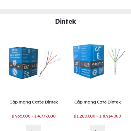
Dintek
Cáp mạng Cat5e Dintek
Cáp mạng Cat6 Dintek
₫
965.000
–
₫
4.777.000
₫
1.280.000
–
₫
8.914.000