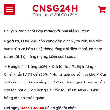
Chuyên Phân phối
Cáp mạng và phụ kiện
Dintek
Ngoài ra, CNSG24H còn cung cấp dịch vụ tư vấn, lắp đặt,
sửa chữa và bảo trì hệ thống tổng đài điện thoại, camera
quan sát, hệ thống mạng, kiểm soát cửa,…
✓ Hàng chính hãng 100% ✓ Giá tốt top #1 thị trường ✓
Chiết khấu từ 5% đến 30% ✓ Hàng luôn có sẵn tại kho ✓ Cài
đặt cấu hình từ xa miễn phí ✓ Có kĩ thuật giao hàng và lắp
đặt tận nơi ✓ Giao hàng siêu tốc tại Hồ Chí Minh ✓ Giao
hàng tận nơi toàn quốc
Gọi ngay
0326.102.168
để có giá tốt nhất