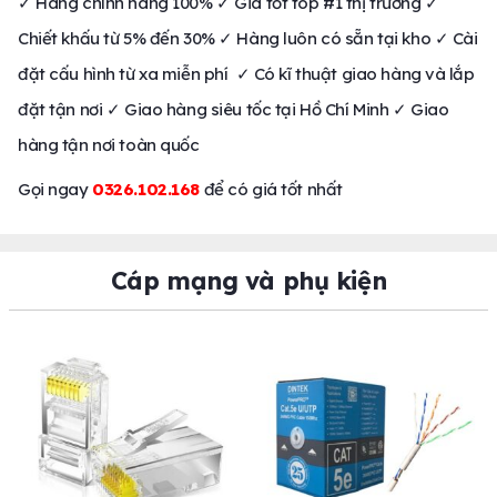
✓ Hàng chính hãng 100% ✓ Giá tốt top #1 thị trường ✓
Chiết khấu từ 5% đến 30% ✓ Hàng luôn có sẵn tại kho ✓ Cài
đặt cấu hình từ xa miễn phí ✓ Có kĩ thuật giao hàng và lắp
đặt tận nơi ✓ Giao hàng siêu tốc tại Hồ Chí Minh ✓ Giao
hàng tận nơi toàn quốc
Gọi ngay
0326.102.168
để có giá tốt nhất
Cáp mạng và phụ kiện