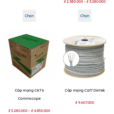
₫
2.580.000
–
₫
3.280.000
Chọn
Chọn
Cáp mạng CAT6
Cáp mạng Cat7 Dintek
Commscope
₫
9.607.000
₫
3.280.000
–
₫
4.850.000