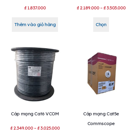
₫
1.837.000
₫
2.189.000
–
₫
3.503.000
Thêm vào giỏ hàng
Chọn
Cáp mạng Cat6 VCOM
Cáp mạng Cat5e
Commscope
₫
2.349.000
–
₫
3.025.000