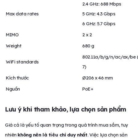
2.4 GHz: 688 Mbps
Max data rates
5 GHz: 4.3 Gbps
6 GHz: 5.7 Gbps
MIMO
2 x 2
Weight
680 g
802.11a/b/g/n/ac/ax/be (
WiFi standards
7)
Kích thước
Ø206 x 46 mm
Nguồn
PoE+
Lưu ý khi tham khảo, lựa chọn sản phẩm
Giá cả là yếu tố quan trọng trong quá trình mua sắm, tuy
nhiên
không nên là tiêu chí duy nhất
. Việc lựa chọn sản