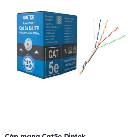
Cáp mạng Cat5e Dintek