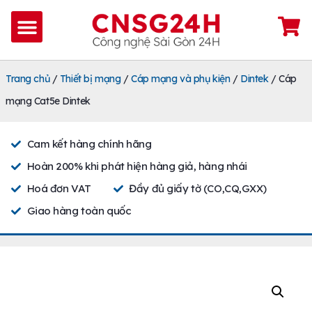
Trang chủ
/
Thiết bị mạng
/
Cáp mạng và phụ kiện
/
Dintek
/ Cáp
mạng Cat5e Dintek
Cam kết hàng chính hãng
Hoàn 200% khi phát hiện hàng giả, hàng nhái
Hoá đơn VAT
Đầy đủ giấy tờ (CO,CQ,GXX)
Giao hàng toàn quốc