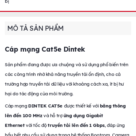
bị
MÔ TẢ SẢN PHẨM
Cáp mạng Cat5e Dintek
Sản phẩm đang được ưa chuộng và sử dụng phổ biến trên
các công trình nhờ khả năng truyền tải ổn định, cho cả
trường hợp truyền tải dữ liệu với khoảng cách xa, ít bị hư
hại do tác động của môi trường.
Cáp mạng
DINTEK CAT5e
được thiết kế với
băng thông
lên đến 100 MHz
và hỗ trợ
ứng dụng Gigabit
Ethernet
với tốc độ
truyền tải lên đến 1 Gbps
, đáp ứng
hầu hết nhu cầu sử dụng trong hệ thống Bootrom, Camera