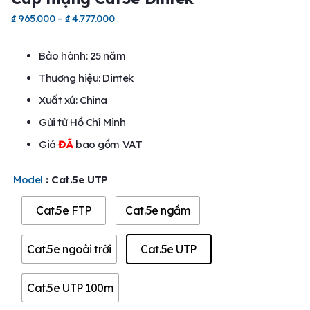
₫
965.000
–
₫
4.777.000
Bảo hành: 25 năm
Thương hiệu: Dintek
Xuất xứ: China
Gửi từ Hồ Chí Minh
Giá
ĐÃ
bao gồm VAT
Model
: Cat.5e UTP
Cat.5e FTP
Cat.5e ngầm
Cat.5e ngoài trời
Cat.5e UTP
Cat.5e UTP 100m