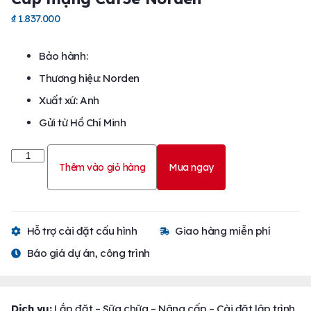
₫
1.837.000
Bảo hành:
Thương hiệu: Norden
Xuất xứ: Anh
Gửi từ Hồ Chí Minh
Thêm vào giỏ hàng
Mua ngay
Hỗ trợ cài đặt cấu hình
Giao hàng miễn phí
Báo giá dự án, công trình
Dịch vụ:
Lắp đặt – Sữa chữa – Nâng cấp – Cài đặt lập trình