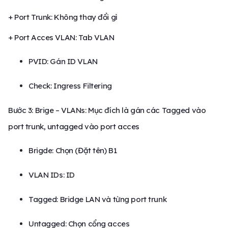
+ Port Trunk: Không thay đổi gì
+ Port Acces VLAN: Tab VLAN
PVID: Gán ID VLAN
Check: Ingress Filtering
Bước 3: Brige – VLANs: Mục đích là gán các Tagged vào
port trunk, untagged vào port acces
Brigde: Chọn (Đặt tên) B1
VLAN IDs: ID
Tagged: Bridge LAN và từng port trunk
Untagged: Chọn cổng acces