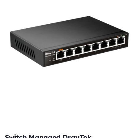
Switch Managed DrayTek