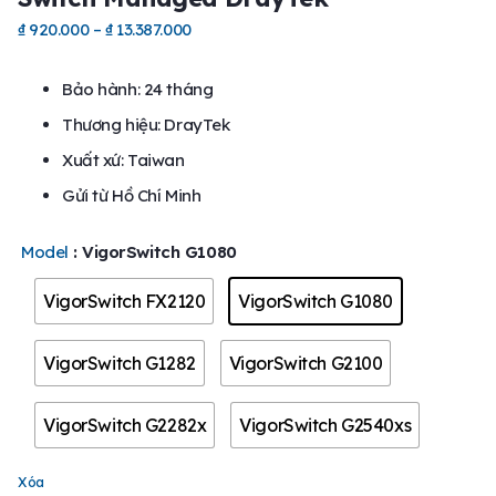
₫
920.000
–
₫
13.387.000
Bảo hành: 24 tháng
Thương hiệu: DrayTek
Xuất xứ: Taiwan
Gửi từ Hồ Chí Minh
Model
: VigorSwitch G1080
VigorSwitch FX2120
VigorSwitch G1080
VigorSwitch G1282
VigorSwitch G2100
VigorSwitch G2282x
VigorSwitch G2540xs
Xóa