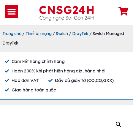
Trang chủ
/
Thiết bị mạng
/
Switch
/
DrayTek
/ Switch Managed
DrayTek
Cam kết hàng chính hãng
Hoàn 200% khi phát hiện hàng giả, hàng nhái
Hoá đơn VAT
Đầy đủ giấy tờ (CO,CQ,GXX)
Giao hàng toàn quốc