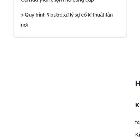
> Quy trình 9 bước xử lý sự cố kĩ thuật tận
nơi
H
K
tc
Ki