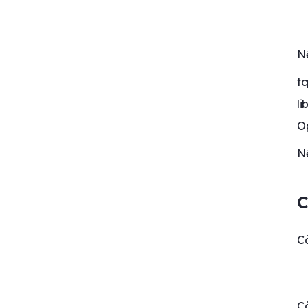
Nế
tc
li
Op
Nế
C
Cà
Cà