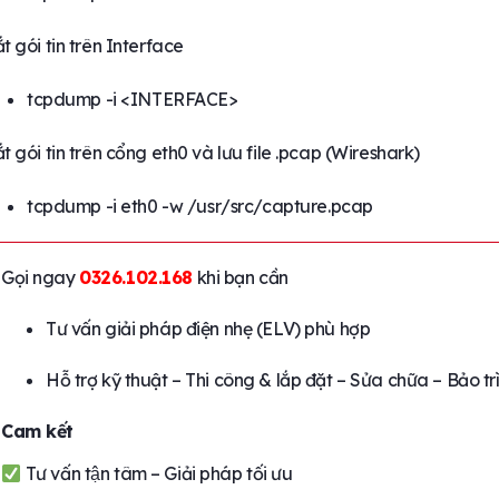
t gói tin trên Interface
tcpdump -i <INTERFACE>
t gói tin trên cổng eth0 và lưu file .pcap (Wireshark)
tcpdump -i eth0 -w /usr/src/capture.pcap
Gọi ngay
0326.102.168
khi bạn cần
Tư vấn giải pháp điện nhẹ (ELV) phù hợp
Hỗ trợ kỹ thuật – Thi công & lắp đặt – Sửa chữa – Bảo tr
Cam kết
Tư vấn tận tâm – Giải pháp tối ưu