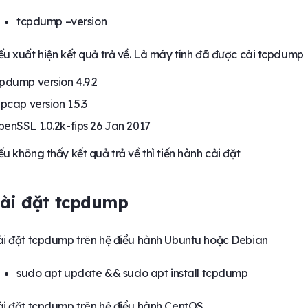
tcpdump –version
u xuất hiện kết quả trả về. Là máy tính đã được cài tcpdump
pdump version 4.9.2
bpcap version 1.5.3
enSSL 1.0.2k-fips 26 Jan 2017
u không thấy kết quả trả về thì tiến hành cài đặt
ài đặt tcpdump
i đặt tcpdump trên hệ điều hành Ubuntu hoặc Debian
sudo apt update && sudo apt install tcpdump
i đặt tcpdump trên hệ điều hành CentOS