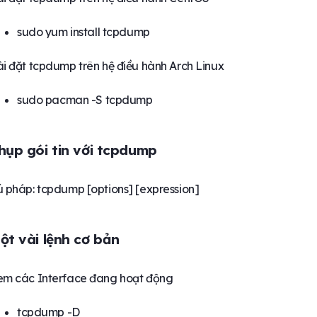
sudo yum install tcpdump
i đặt tcpdump trên hệ điều hành Arch Linux
sudo pacman -S tcpdump
hụp gói tin với tcpdump
 pháp: tcpdump [options] [expression]
ột vài lệnh cơ bản
em các Interface đang hoạt động
tcpdump -D