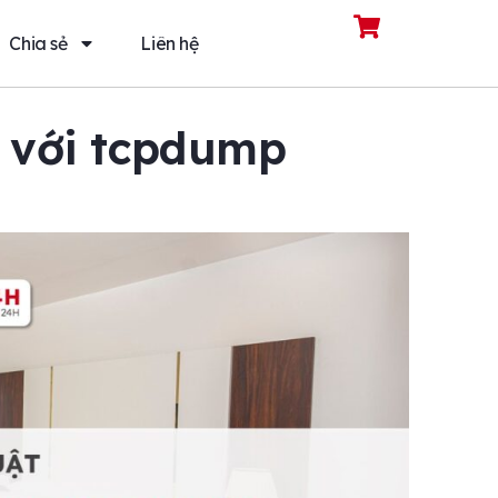
Chia sẻ
Liên hệ
n với tcpdump