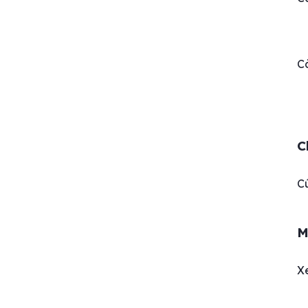
Cà
C
Cú
M
X